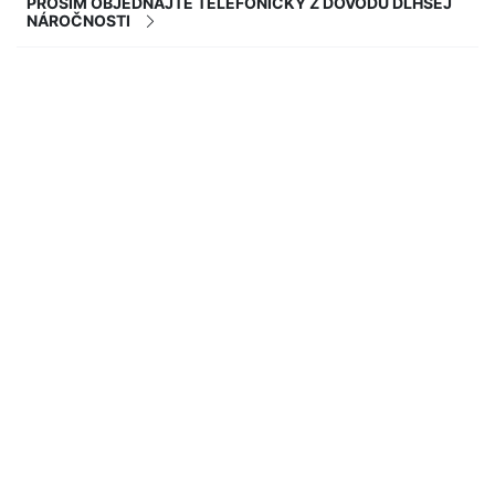
PROSÍM OBJEDNAJTE TELEFONICKY Z DÔVODU DLHŠEJ
NÁROČNOSTI